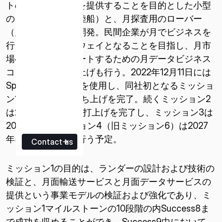
トの輸送サービスを提供することを目的とした小型
のランダー（月着陸船）と、月探査用のローバー
（月面探査車）を開発。民間企業が月でビジネスを
行うためのゲートウェイとなることを目指し、月市
場への参入をサポートするための月データビジネス
コンセプトの立ち上げも行う。2022年12月11日には
SpaceXのFalcon 9を使用し、同社初となるミッショ
ン1のランダーの打ち上げを完了。続くミッション2
は2025年1月15日に打上げを完了し、ミッション3は
2026年
[i]
、ミッション4（旧ミッション6）は2027
年に
[ii]
打ち上げを行う予定。
Contact us
ミッション1の目的は、ランダーの設計および技術の
検証と、月面輸送サービスと月面データサービスの
提供という事業モデルの検証および強化であり、ミ
ッション1マイルストーンの10段階の内Success8ま
で成功を収めることができ、Success9中において