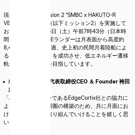
現在、ispaceはMission 2 “SMBC x HAKUTO-R
VENTURE MOON”（以下ミッション2）を実施して
おり、2025年2月15日（土）午前7時43分（日本時
間）に、RESILIENCEランダーは月表面から高度約
8,400㎞の地点を通過、史上初の民間月着陸船によ
る「月フライバイ」を成功させ、低エネルギー遷移
軌道を利用して月を目指しています。
ISPACE, INC
〒103-0023
株式会社
ispace
代表取締役
CEO
＆
Founder
袴田
東京都中央区日本橋本町1-9-3
武史のコメント
日本橋本町M-SQUARE 6階
「AI技術のリーダーであるEdgeCortix社との協力に
より、シスルナ経済圏の構築のため、共に月面にお
ISPACE U.S.
ける課題の解決に取り組んでいけることを嬉しく思
コロラド州 12876 E Adam Aircraft Circle、セ
います。」
ンテニアル
コロラド州 80112、アメリカ合衆国デンバー