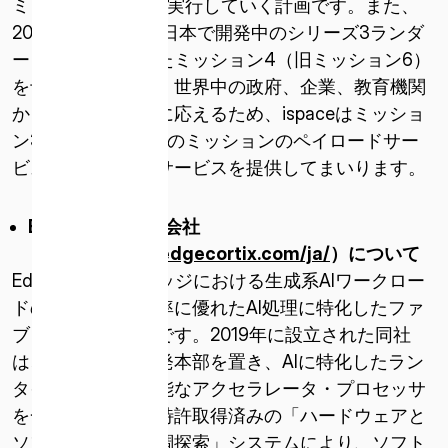
ミッション3を順次実行していく計画です。また、
2027年には、現在日本で開発中のシリーズ3ランダ
ー（仮称）を用いたミッション4（旧ミッション6）
を予定しています。世界中の政府、企業、教育機関
からの高まる需要に応えるため、ispaceはミッショ
ン3およびそれ以降のミッションのペイロードサー
ビス契約とデータサービスを提供してまいります。
EdgeCortix
株式会社
（
https://www.edgecortix.com/ja/
）について
EdgeCortixは、エッジにおける生成系AIワークロー
ドのエネルギー効率に優れたAI処理に特化したファ
ブレス半導体企業です。2019年に設立された同社
は、東京に研究開発本部を置き、AIに特化したラン
タイムで再構成可能なアクセラレータ・プロセッサ
を一から設計する特許取得済みの「ハードウェアと
ソフトウェアの協調探索」システムにより、ソフト