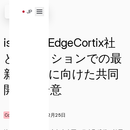
Skip
to
JP
content
お問い合わせはこちらのフ
EN
ォームより受け付けます。
ispace、EdgeCortix社
以下のお問い合わせ項目よ
り、必要事項を選択・入力
と月ミッションでの最
の上、送信ください。
新AI活用に向けた共同
開発に合意
一般
サービスと販売
メディア
キャリア
投資家お問い合わせ
2025年02月25日
Corporate