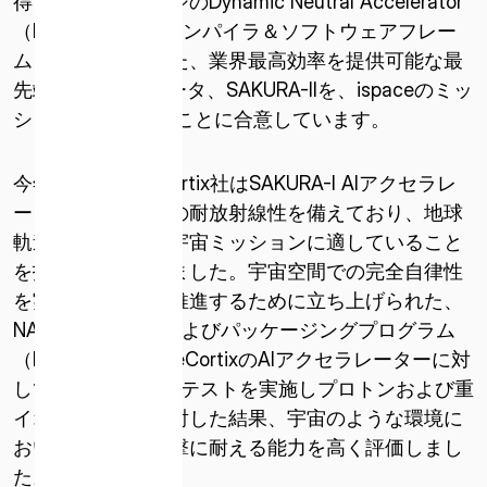
得した低レイテンシのDynamic Neutral Accelerator
* 必須
（DNA）とMERAコンパイラ＆ソフトウェアフレー
このサイトは reCAPTCHA によって保護されています。
ムワークを搭載した、業界最高効率を提供可能な最
reCAPTCHA に関連する Google プライバシー ポリシーと利
先端AIアクセラレータ、SAKURA-IIを、ispaceのミッ
用規約が適用されます。
ションに 活用することに合意しています。
利用規約とプライバシーポリシーに同意します
今年１月、EdgeCortix社はSAKURA-I AIアクセラレ
ーターが高レベルの耐放射線性を備えており、地球
軌道や月面を含む宇宙ミッションに適していること
を技術的に証明しました。宇宙空間での完全自律性
を実現する目標を推進するために立ち上げられた、
NASAの電子部品およびパッケージングプログラム
（NEPP）は、EdgeCortixのAIアクセラレーターに対
して2段階にわたるテストを実施しプロトンおよび重
イオン放射線に照射した結果、宇宙のような環境に
おいても放射線衝撃に耐える能力を高く評価しまし
た。