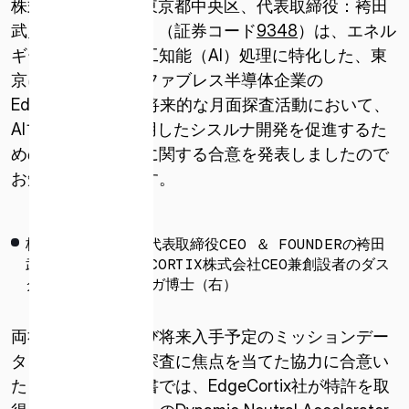
株式会社ispace（東京都中央区、代表取締役：袴田
武史、以下ispace）（証券コード
9348
）は、エネル
ギー効率の高い人工知能（AI）処理に特化した、東
京に本社を構えるファブレス半導体企業の
EdgeCortix社と、将来的な月面探査活動において、
AIプロセッサを使用したシスルナ開発を促進するた
めの戦略的な協力に関する合意を発表しましたので
お知らせいたします。
株式会社ISPACE 代表取締役CEO ＆ FOUNDERの袴田
武史（左）とEDGECORTIX株式会社CEO兼創設者のダス
グプタ サキャシンガ博士（右）
両社は、既存および将来入手予定のミッションデー
タを用いた、月面探査に焦点を当てた協力に合意い
たしました。本覚書では、EdgeCortix社が特許を取