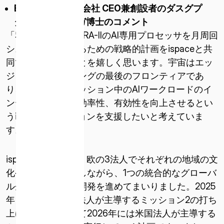
（米国）
EdgeCortix
株式会社
CEO
兼創設者のダスグプ
タ サキャシンガ博士のコメント
ISPACE EUROPE
「私たちは、SAKURA-IIのAI専用プロセッサを月周回
5 Rue de l’Industrie 1811、
システムに統合するための戦略的計画をispaceと共
ルクセンブルク
同で開発できることを嬉しく思います。宇宙はエッ
ジコンピューティングの最後のフロンティアであ
り、私たちは、ミッション中のAIワークロードのイ
ンテリジェンス、効率性、有効性を向上させるとい
うispaceのミッションを支援したいと考えていま
す。」
ispaceは、日・米・欧の3法人でそれぞれの地域の文
化や多様性を活かしながら、1つの統合的なグローバ
ル企業として宇宙開発を進めてまいりました。2025
年 1 月15日に日本法人が主導するミッション2の打ち
上げを完了、続いて2026年には米国法人が主導する