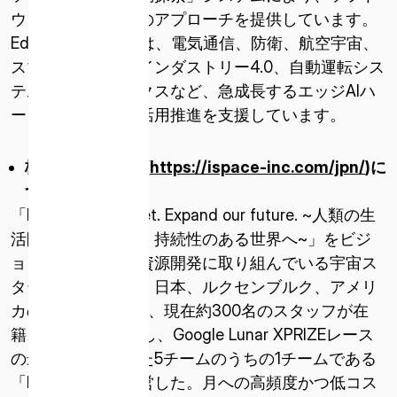
ウェアファーストのアプローチを提供しています。
EdgeCortixの製品は、電気通信、防衛、航空宇宙、
スマートシティ、インダストリー4.0、自動運転シス
テム、ロボティックスなど、急成長するエッジAIハ
ードウェア野での活用推進を支援しています。
株式会社
ispace (
https://ispace-inc.com/jpn/
)
に
ついて
「Expand our planet. Expand our future. ~人類の生
活圏を宇宙に広げ、持続性のある世界へ~」をビジ
ョンに掲げ、月面資源開発に取り組んでいる宇宙ス
タートアップ企業。日本、ルクセンブルク、アメリ
カの3拠点で活動し、現在約300名のスタッフが在
籍。2010年に設立し、Google Lunar XPRIZEレース
の最終選考に残った5チームのうちの1チームである
「HAKUTO」を運営した。月への高頻度かつ低コス