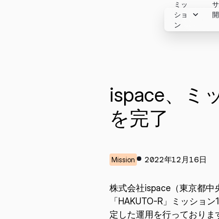
ミッ
Skip
ショ
to
ン
経営者メ
content
お問い合わせはこちらのフォ
ペイロー
IRライブ
ミッショ
り受け付けます。
データサ
会社概要
IR関連イ
ミッショ
以下のお問い合わせ項目より、
開発モデ
ビジョン
株式につ
ミッション
ispace、
事項を選択・入力の上、送信く
これまで
財務ハイ
ミッショ
を完了
い。
お問い合
ミッショ
その他関
2022年12月16日
Mission
一般
サービスと販売
メディア
キャリア
株式会社ispace（東京都
投資家お問い合わせ
「HAKUTO-R」ミッシ
定した運用を行っておりま