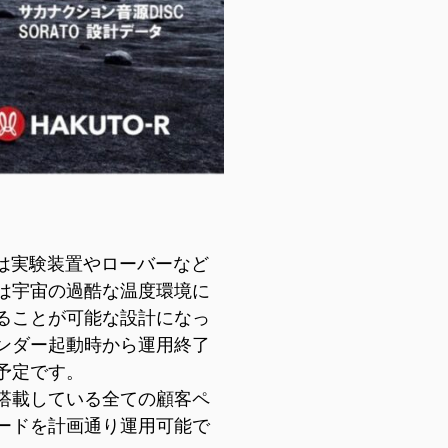
E U.S.
ISPACE EUROPE
2876 E Adam
t Circle、センテニアル
 80112、アメリカ
5 Rue de l’Industrie 1811、
ンバー（米国）
ルクセンブルク
は実験装置やローバーなど
は宇宙の過酷な温度環境に
ることが可能な設計になっ
ンダー起動時から運用終了
予定です。
搭載している全ての顧客ペ
ードを計画通り運用可能で