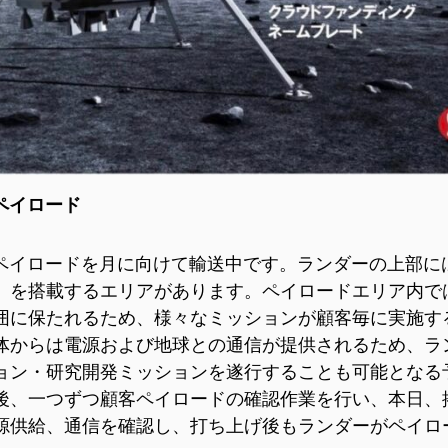
A に関連する
ISPACE, INC
ISPAC
〒103-0023
コロラド州 1
1ペイロード
東京都中央区日本橋本町1-9-
Aircraf
3
コロラド州
日本橋本町M-SQUARE 6階
合衆国デ
のペイロードを月に向けて輸送中です。ランダーの上部に
）を搭載するエリアがあります。ペイロードエリア内で
囲に保たれるため、様々なミッションが顧客毎に実施す
体からは電源および地球との通信が提供されるため、ラ
ョン・研究開発ミッションを遂行することも可能となる
後、一つずつ顧客ペイロードの確認作業を行い、本日、
源供給、通信を確認し、打ち上げ後もランダーがペイロ