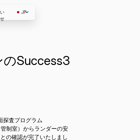
い
JP
せ
EN
Success3
グラム
月面探査プログラム
（管制室）からランダーの安
ことの確認が完了いたしまし