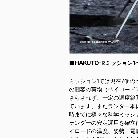
* 必須
このサイトは reCAPTCHA によって保護されています。reCAPTCH
Google プライバシー ポリシーと利用規約が適用されます。
利用規約とプライバシーポリシーに同意します
■ HAKUTO-Rミッション
ミッション1では現在7個
の顧客の荷物（ペイロード
さらされず、一定の温度範
ています。またランダー本
時までに様々な科学ミッシ
ランダーの安定運用を確立
イロードの温度、姿勢、電