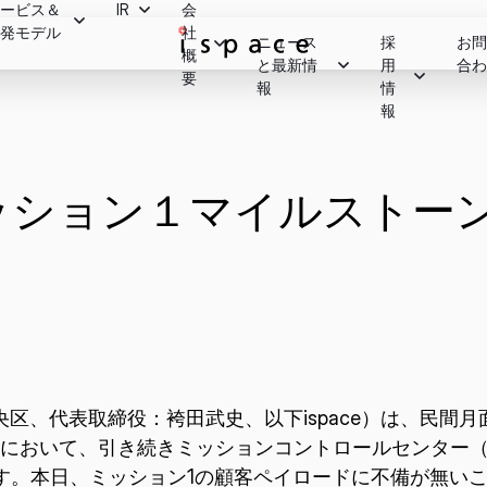
サービス＆
IR
会
開発モデル
社
ニュース
採
お問
概
ッセージ
と最新情
用
合わ
ームよ
IR関連イベント
株式情報
要
ドサービス
報
情
ラリー
ン1
報
決算スケジュール
ービス
株価情報
ニュース
ベント
ン2
必要
概要
ル
新規投資家の皆様へ
コーポレートガバナンス
SNS
いて
2.5
ミッション１マイルストーンの
ださ
キャリア
免責事項
の歩み
Q&A
Youtube
ライト
株主優待・配当
ン3
採用プロセス
ディスクロージャーポリシー
わせ
お問い合わせフォーム
ン4
インターンシッププロ
連ページ
電子公告
中央区、代表取締役：袴田武史、以下ispace）は、民間
ョン1において、引き続きミッションコントロールセンター
す。本日、ミッション1の顧客ペイロードに不備が無い