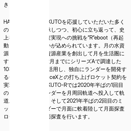
きませんでした。
ISPACE EUROPE
5 Rue de l’Industrie 1811、
ルクセンブルク
HAKUTO-Rは、HAKUTOを応援していただいた多く
の皆様の想いを継承しつつ、初心に立ち返って、史
上初の民間月面探査実現への挑戦を”R”eboot（再起
動）するという想いが込められています。月の水資
源を軸とした宇宙資源産業を創出して月を生活圏に
するため、2018年2月までにシリーズAで調達した
103.5億円の資金を活用し、独自にランダーを開発す
るチーム作りとSpaceXとの打ち上げロケット契約を
実現しました。HAKUTO-Rでは2020年半ばの1回目
のミッションでランダーを月周回軌道へ投入して軌
道上からの月探査、そして2021年半ばの2回目のミ
ッションではランダーで月面に軟着陸して月面探査
ローバーによる月面探査を行います。