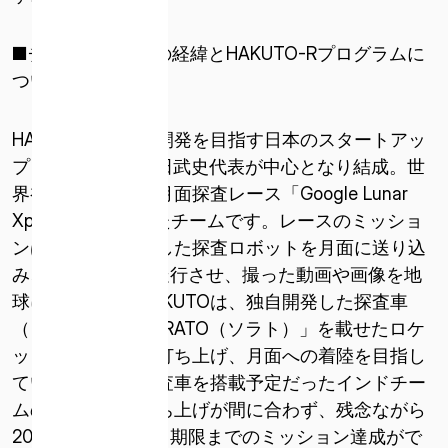
■チームHAKUTOの経緯とHAKUTO-Rプログラムに
ついて■
HAKUTOは、月面開発を目指す日本のスタートアッ
プ「ispace」の袴田武史代表が中心となり結成。世
界初の民間による月面探査レース「Google Lunar
ISPACE, INC
Xprize」に挑戦したチームです。レースのミッショ
〒103-0023
ンは、民間で開発した探査ロボットを月面に送り込
東京都中央区日本橋本町1-9-3
み、500メートル走行させ、撮った動画や画像を地
日本橋本町M-SQUARE 6階
球に送ること。HAKUTOは、独自開発した探査車
（ローバー）「SORATO（ソラト）」を載せたロケ
ISPACE U.S.
ットをインドから打ち上げ、月面への着陸を目指し
コロラド州 12876 E Adam Aircraft Circle、センテニア
ていましたが、探査車を搭載予定だったインドチー
ル
ムの月着陸船の打ち上げが間に合わず、残念ながら
コロラド州 80112、アメリカ合衆国デンバー（米国）
2018年3月のレース期限までのミッション達成がで