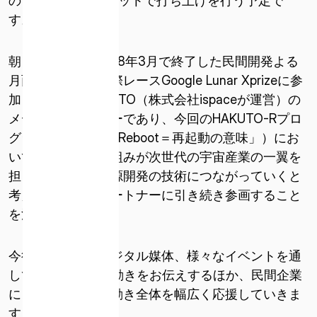
のファルコン9ロケットで打ち上げを行う予定で
* 必須
す。
このサイトは reCAPTCHA によって保護されています。reCAPTCHA
関連する Google プライバシー ポリシーと利用規約が適用されます
朝日新聞社は、2018年3月で終了した民間開発よる
利用規約とプライバシーポリシーに同意します
月面探査を競う国際レースGoogle Lunar Xprizeに参
加したチームHAKUTO（株式会社ispaceが運営）の
メディアパートナーであり、今回のHAKUTO-Rプロ
グラム（「R」は「Reboot＝再起動の意味」）にお
いても、その取り組みが次世代の宇宙産業の一翼を
担う惑星探査や資源開発の技術につながっていくと
考え、メディアパートナーに引き続き参画すること
を決めました。
今後も、紙面やデジタル媒体、様々なイベントを通
してHAKUTO-Rの動きをお伝えするほか、民間企業
による宇宙開発の動き全体を幅広く応援していきま
す。