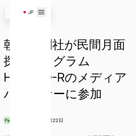
Skip
to
JP
content
お問い合わせはこちらのフォ
EN
ムより受け付けます。
朝日新聞社が民間月面
以下のお問い合わせ項目より、
必要事項を選択・入力の上、送
探査プログラム
信ください。
HAKUTO-Rのメディア
パートナーに参加
一般
サービスと販売
メディア
キャリア
投資家お問い合わせ
2019年02月22日
Partner