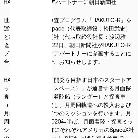
HAKUTO-R メディアパートナーに朝日新聞社
世界初の民間月面探査プログラム「HAKUTO-R」を
運営する株式会社ispace（代表取締役：袴田武史）
と株式会社朝日新聞社（代表取締役社長：渡辺雅
隆）は、2019年2月22日、朝日新聞社がHAKUTO-R
プログラムのメディアパートナーに参画することに
合意致しましたので、お知らせします。
HAKUTO-Rは、月面開発を目指す日本のスタートア
ップ「ispace（アイスペース）」が運営する月面探
査プログラムで、月着陸船（ランダー）と探査車
（ローバー）を開発し、月周回軌道への投入および
月面着陸・探査の二つのミッションを行います。月
周回ミッションは2020年半ば、月面着陸・探査ミッ
ションは2021年半ばにそれぞれアメリカのSpaceX社