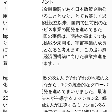
ィブ 野﨑 順平コメント
「このたび、政府系金融機関である日本政策金融公
庫からご融資を頂けることとなり、とても嬉しく思
います。2010年の会社設立以来、国内では前例のな
い月面への輸送サービス事業の開発を進めてきた
ispaceとしては、今回の事例は、期待の高まりであ
り、新しいことへの挑戦や未開拓、宇宙事業の成長
に拍車をかけることとなると考えます。この追い風
に乗って、シスルナ経済圏構築に向けた事業推進を
ISPACE, INC
着実に進めてまいります。」
〒103-0023
東京都中央区日本橋本町1-9-3
ispaceは、日・米・欧の3法人でそれぞれの地域の文
日本橋本町M-SQUARE 6階
化や多様性を活かしながら、1つの統合的なグローバ
ル企業として宇宙開発を進めてまいりました。最速
ISPACE U.S.
コロラド州 12876 E Adam Aircraft Circle、セ
2025 年 1 月に日本法人が主導するミッション2、続
ンテニアル
いて2026年には米国法人が主導するミッション3を
コロラド州 80112、アメリカ合衆国デンバー
順次実行していく計画です。また、2027年には、現