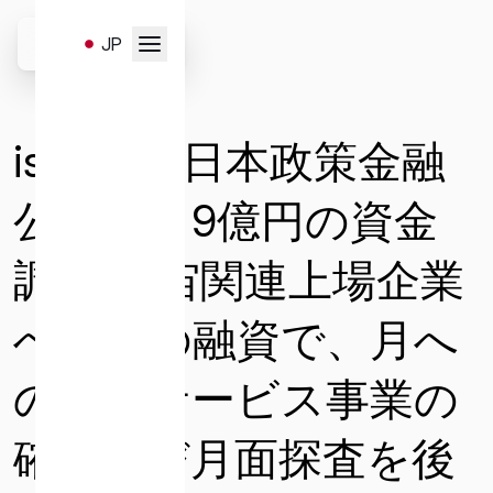
Skip
to
JP
content
お問い合わせはこちらのフ
EN
ォームより受け付けます。
ispace、日本政策金融
以下のお問い合わせ項目よ
り、必要事項を選択・入力
公庫より9億円の資金
の上、送信ください。
調達 宇宙関連上場企業
への初の融資で、月へ
一般
サービスと販売
メディア
の輸送サービス事業の
キャリア
投資家お問い合わせ
確立及び月面探査を後