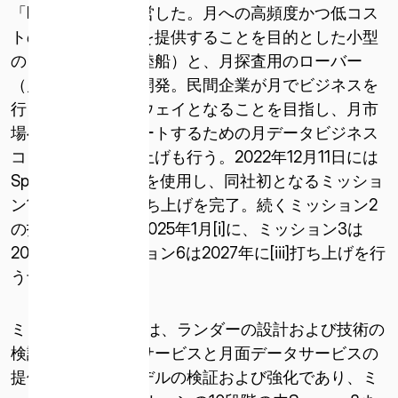
「HAKUTO」を運営した。月への高頻度かつ低コス
トの輸送サービスを提供することを目的とした小型
のランダー（月着陸船）と、月探査用のローバー
（月面探査車）を開発。民間企業が月でビジネスを
行うためのゲートウェイとなることを目指し、月市
場への参入をサポートするための月データビジネス
コンセプトの立ち上げも行う。2022年12月11日には
SpaceXのFalcon 9を使用し、同社初となるミッショ
ン1のランダーの打ち上げを完了。続くミッション2
の打ち上げは最速2025年1月[i]に、ミッション3は
2026年[ii]、ミッション6は2027年に[iii]打ち上げを行
う予定。
ミッション1の目的は、ランダーの設計および技術の
検証と、月面輸送サービスと月面データサービスの
提供という事業モデルの検証および強化であり、ミ