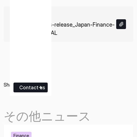
839 KB
PDF
JP_ispace_press-release_Japan-Finance-
Corporation_FINAL
Share
Contact us
その他ニュース
Finance