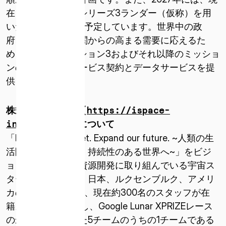
（米国）
在日本で開発中のシリーズ3ランダー（仮称）を用
いたミッション6を予定しています。世界中の政
ISPACE EUROPE
府、企業、教育機関からの高まる需要に応えるた
5 Rue de l’Industrie 1811、
め、ispaceはミッション3およびそれ以降のミッショ
ルクセンブルク
ンのペイロードサービス契約とデータサービスを提
供してまいります。
株式会社ispace (
https://ispace-
inc.com/jpn/
)について
「Expand our planet. Expand our future. ~人類の生
活圏を宇宙に広げ、持続性のある世界へ~」をビジ
ョンに掲げ、月面資源開発に取り組んでいる宇宙ス
タートアップ企業。日本、ルクセンブルク、アメリ
カの3拠点で活動し、現在約300名のスタッフが在
籍。2010年に設立し、Google Lunar XPRIZEレース
の最終選考に残った5チームのうちの1チームである