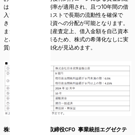
は、業績に応じた利率が適用され、且つ10年間の借
* 必須
このサイトは reCAPTCHA によって保護されています。
入であるため、低コストで長期の流動性を確保で
reCAPTCHA に関連する Google プライバシー ポリシーと利
き、成長に向けた投資への分配が可能となります。
用規約が適用されます。
また、金融機関の資産査定上、借入金額を自己資本
利用規約とプライバシーポリシーに同意します
とみなすことが出来るため、株式の希薄化なしに実
質的な財務体質の強化が見込めます。
株式会社ispace 取締役CFO 事業統括エグゼクテ