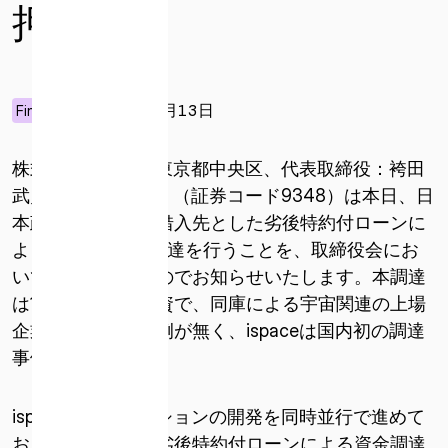
押し
2024年12月13日
Finance
株式会社ispace（東京都中央区、代表取締役：袴田
武史、以下ispace）（証券コード9348）は本日、日
本政策金融公庫を借入先とした劣後特約付ローンに
よる9億円の資金調達を行うことを、取締役会にお
いて決議しましたのでお知らせいたします。本調達
は10年間の長期融資で、同庫による宇宙関連の上場
企業への融資は前例が無く、ispaceは国内初の調達
事例となります。
ispaceは複数ミッションの開発を同時並行で進めて
おり、このたびの劣後特約付ローンによる資金調達