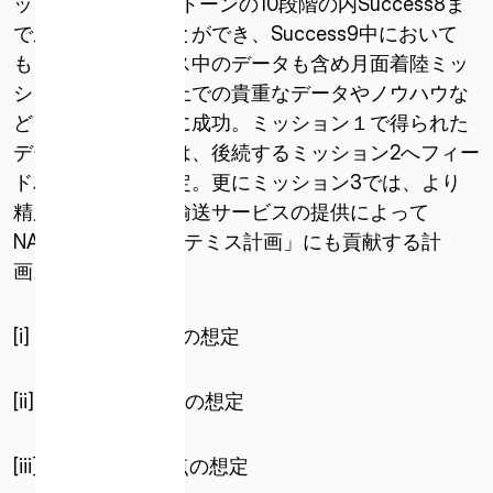
ッション1マイルストーンの10段階の内Success8ま
で成功を収めることができ、Success9中において
も、着陸シーケンス中のデータも含め月面着陸ミッ
ションを実現する上での貴重なデータやノウハウな
どを獲得することに成功。ミッション１で得られた
データやノウハウは、後続するミッション2へフィー
ドバックされる予定。更にミッション3では、より
精度を高めた月面輸送サービスの提供によって
NASAが行う「アルテミス計画」にも貢献する計
画。
[i] 2024年12月時点の想定
[ii] 2024年12月時点の想定
[iii] 2024年12月時点の想定